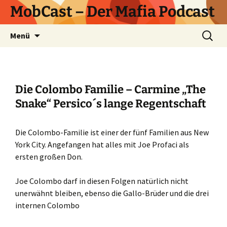
Zum
MobCast – Der Mafia Podcast
Inhalt
springen
Suchen
Menü
nach:
Die Colombo Familie – Carmine „The
Snake“ Persico´s lange Regentschaft
Die Colombo-Familie ist einer der fünf Familien aus New
York City. Angefangen hat alles mit Joe Profaci als
ersten großen Don.
Joe Colombo darf in diesen Folgen natürlich nicht
unerwähnt bleiben, ebenso die Gallo-Brüder und die drei
internen Colombo